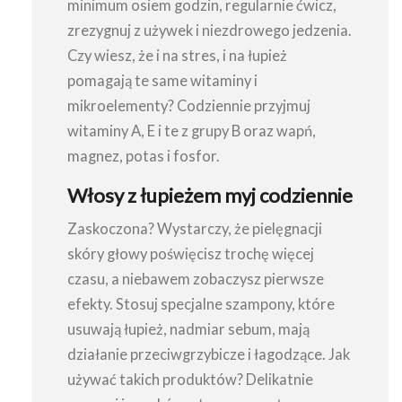
minimum osiem godzin, regularnie ćwicz,
zrezygnuj z używek i niezdrowego jedzenia.
Czy wiesz, że i na stres, i na łupież
pomagają te same witaminy i
mikroelementy? Codziennie przyjmuj
witaminy A, E i te z grupy B oraz wapń,
magnez, potas i fosfor.
Włosy z łupieżem myj codziennie
Zaskoczona? Wystarczy, że pielęgnacji
skóry głowy poświęcisz trochę więcej
czasu, a niebawem zobaczysz pierwsze
efekty. Stosuj specjalne szampony, które
usuwają łupież, nadmiar sebum, mają
działanie przeciwgrzybicze i łagodzące. Jak
używać takich produktów? Delikatnie