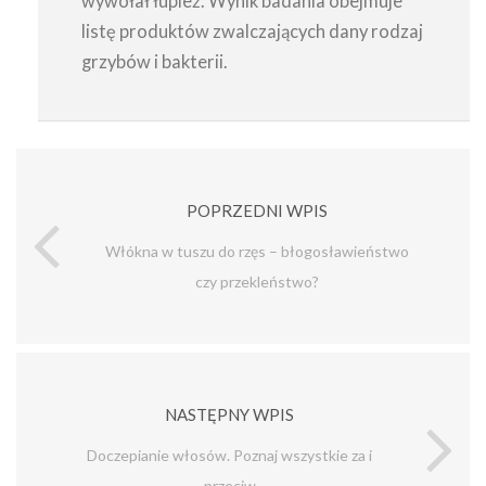
wywołał łupież. Wynik badania obejmuje
listę produktów zwalczających dany rodzaj
grzybów i bakterii.
POPRZEDNI WPIS
Włókna w tuszu do rzęs – błogosławieństwo
czy przekleństwo?
NASTĘPNY WPIS
Doczepianie włosów. Poznaj wszystkie za i
przeciw