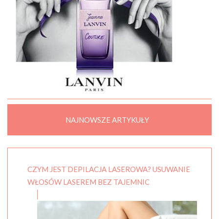
NAJNOWSZE ARTYKUŁY
CZYM JEST DEPILACJA LASEROWA? USUWANIE
WŁOSÓW LASEREM BEZ TAJEMNIC