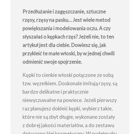
Przedłużanie i zagęszczanie, sztuczne
rzęsy, rzęsy na pasku… Jest wiele metod
powiększania i modelowania oczu. A czy
słyszałaś o kępkach rzęs? Jeżeli nie, to ten
artykuł jest dla ciebie. Dowiesz się, jak
przykleić te małe włoski, by w jednej chwili
odmienić swoje spojrzenie.
Kępki to cienkie włoski połączone ze sobą
tzw. węzełkiem. Doskonale imitują rzęsy, są
bardzo delikatne i praktycznie
niewyczuwalne na powiece. Jeżeli pierwszy
raz planujesz dokleić kępki, wybierz takie,
które nie są zbyt długie, wykonane zostały
z dobrej jakości materiałów, a do zestawu
dołączono klej kosmetyczny. W pudełeczku