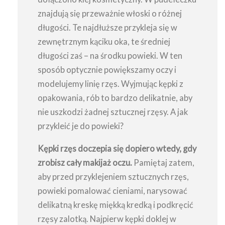
znajdują się przeważnie włoski o różnej
długości. Te najdłuższe przykleja się w
zewnętrznym kąciku oka, te średniej
długości zaś – na środku powieki. W ten
sposób optycznie powiększamy oczy i
modelujemy linię rzęs. Wyjmując kępki z
opakowania, rób to bardzo delikatnie, aby
nie uszkodzi żadnej sztucznej rzęsy. A jak
przykleić je do powieki?
Kępki rzęs doczepia się dopiero wtedy, gdy
zrobisz cały makijaż oczu.
Pamiętaj zatem,
aby przed przyklejeniem sztucznych rzęs,
powieki pomalować cieniami, narysować
delikatną kreskę miękką kredką i podkręcić
rzęsy zalotką. Najpierw kępki doklej w