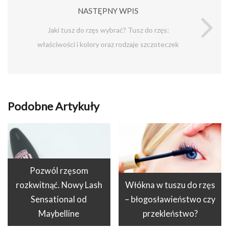
NASTĘPNY WPIS
Jaki tusz do rzęs wybrać? Tusz do rzęs:
właściwości i kolory oraz rodzaje szczoteczek
Podobne Artykuły
Pozwól rzęsom
rozkwitnąć. Nowy Lash
Włókna w tuszu do rzęs
Sensational od
– błogosławieństwo czy
Maybelline
przekleństwo?