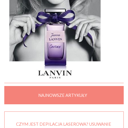
NAJNOWSZE ARTYKUŁY
CZYM JEST DEPILACJA LASEROWA? USUWANIE