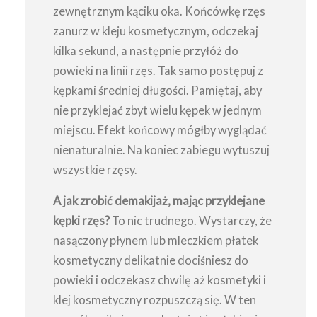
zewnętrznym kąciku oka. Końcówkę rzęs
zanurz w kleju kosmetycznym, odczekaj
kilka sekund, a następnie przyłóż do
powieki na linii rzęs. Tak samo postępuj z
kępkami średniej długości. Pamiętaj, aby
nie przyklejać zbyt wielu kępek w jednym
miejscu. Efekt końcowy mógłby wyglądać
nienaturalnie. Na koniec zabiegu wytuszuj
wszystkie rzęsy.
A jak zrobić demakijaż, mając przyklejane
kępki rzęs?
To nic trudnego. Wystarczy, że
nasączony płynem lub mleczkiem płatek
kosmetyczny delikatnie dociśniesz do
powieki i odczekasz chwilę aż kosmetyki i
klej kosmetyczny rozpuszczą się. W ten