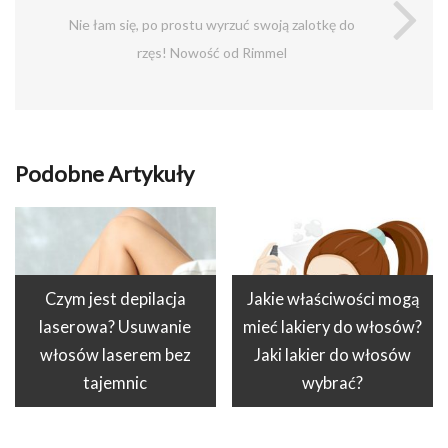
Nie łam się, po prostu wyrzuć swoją zalotkę do
rzęs! Nowość od Rimmel
Podobne Artykuły
Czym jest depilacja
Jakie właściwości mogą
laserowa? Usuwanie
mieć lakiery do włosów?
włosów laserem bez
Jaki lakier do włosów
tajemnic
wybrać?