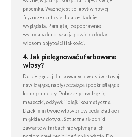
ważne, w jaki sposób pofarbujesz swoje
pasemka. Ważne jest to, abyś w nowej
fryzurze czuła się dobrze i ładnie
wyglądała. Pamiętaj, że poprawnie
wykonana koloryzacja powinna dodać
włosom objętości i lekkości.
4. Jak pielęgnować ufarbowane
włosy?
Do pielęgnacji farbowanych włosów stosuj
nawilżające, nabłyszczające i podkreślające
kolor produkty. Dobrze sprawdzą się
maseczki, odżywki i olejki kosmetyczne.
Dzięki nim twoje włosy znów będą gładkie i
miękkie w dotyku. Sztuczne składniki
zawarte w farbach nie wpłyną na ich
poziom nawilżenia i ogólną kondycję. Do