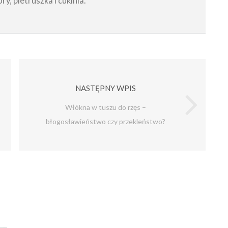
ry, pietruszka i cukinia.
NASTĘPNY WPIS
Włókna w tuszu do rzęs –
błogosławieństwo czy przekleństwo?