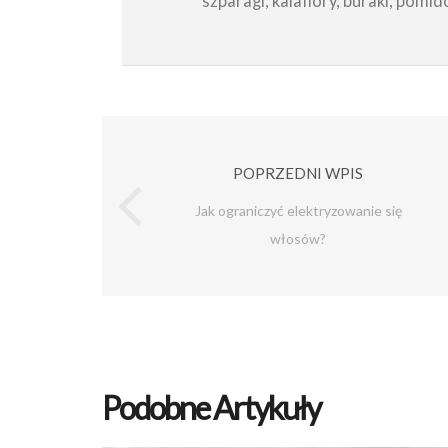
szparagi, kalafiory, buraki, pomido
POPRZEDNI WPIS
Jak ograniczyć elektryzowanie się
włosów?
Podobne Artykuły