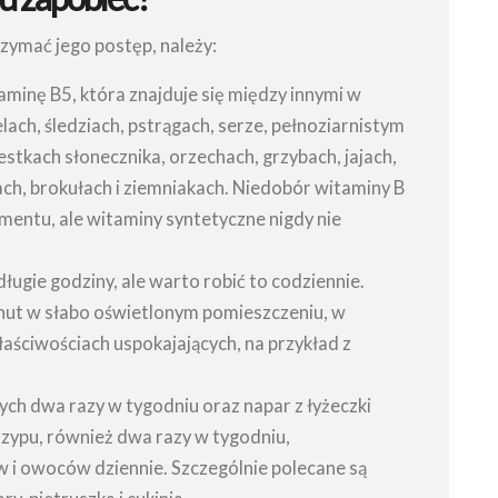
zymać jego postęp, należy:
minę B5, która znajduje się między innymi w
ach, śledziach, pstrągach, serze, pełnoziarnistym
stkach słonecznika, orzechach, grzybach, jajach,
h, brokułach i ziemniakach. Niedobór witaminy B
entu, ale witaminy syntetyczne nigdy nie
długie godziny, ale warto robić to codziennie.
nut w słabo oświetlonym pomieszczeniu, w
łaściwościach uspokajających, na przykład z
ych dwa razy w tygodniu oraz napar z łyżeczki
skrzypu, również dwa razy w tygodniu,
 i owoców dziennie. Szczególnie polecane są