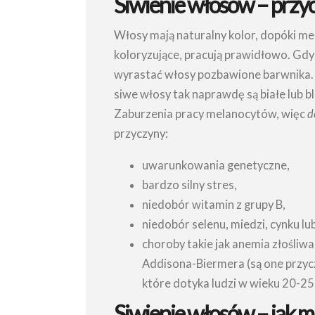
Siwienie włosów – przy
Włosy mają naturalny kolor, dopóki me
koloryzujące, pracują prawidłowo. Gdy 
wyrastać włosy pozbawione barwnika. 
siwe włosy tak naprawdę są białe lub b
Zaburzenia pracy melanocytów, więc
d
przyczyny:
uwarunkowania genetyczne,
bardzo silny stres,
niedobór witamin z grupy B,
niedobór selenu, miedzi, cynku lub
choroby takie jak anemia złośli
Addisona-Biermera (są one przyc
które dotyka ludzi w wieku 20-25 
Siwienie włosów – jak m