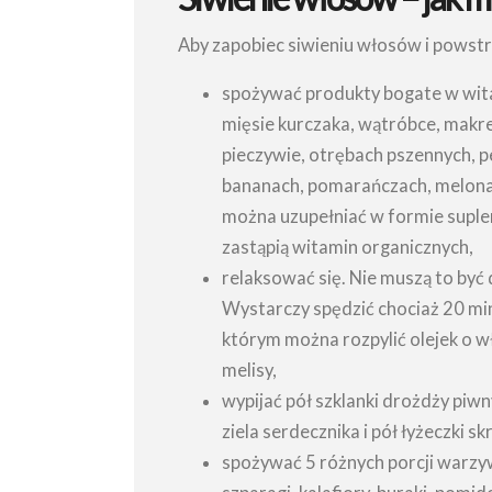
Aby zapobiec siwieniu włosów i powstr
spożywać produkty bogate w wita
mięsie kurczaka, wątróbce, makrel
pieczywie, otrębach pszennych, pe
bananach, pomarańczach, melonac
można uzupełniać w formie suplem
zastąpią witamin organicznych,
relaksować się. Nie muszą to być 
Wystarczy spędzić chociaż 20 mi
którym można rozpylić olejek o w
melisy,
wypijać pół szklanki drożdży piwn
ziela serdecznika i pół łyżeczki 
spożywać 5 różnych porcji warzyw