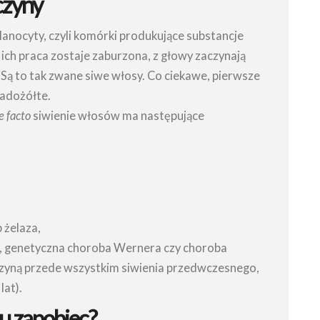
czyny
lanocyty, czyli komórki produkujące substancje
ich praca zostaje zaburzona, z głowy zaczynają
Są to tak zwane siwe włosy. Co ciekawe, pierwsze
ladożółte.
e facto
siwienie włosów ma następujące
 żelaza,
wa, genetyczna choroba Wernera czy choroba
zyną przede wszystkim siwienia przedwczesnego,
lat).
u zapobiec?