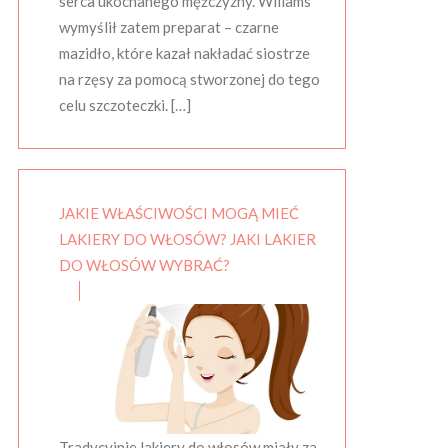
serca ukochanego mężczyzny. Wiliams
wymyślił zatem preparat – czarne
mazidło, które kazał nakładać siostrze
na rzęsy za pomocą stworzonej do tego
celu szczoteczki. […]
JAKIE WŁAŚCIWOŚCI MOGĄ MIEĆ
LAKIERY DO WŁOSÓW? JAKI LAKIER
DO WŁOSÓW WYBRAĆ?
Tradycyjnie lakiery do włosów miały za